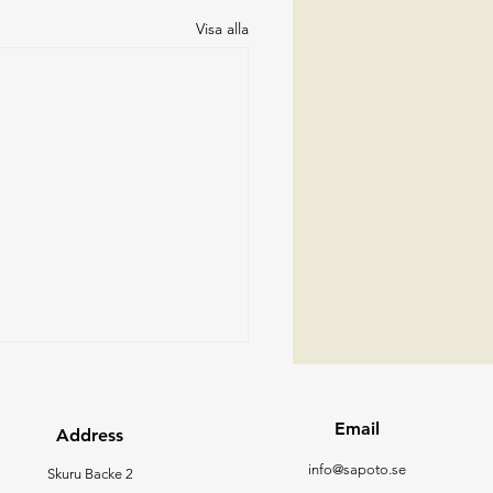
Visa alla
to fortsätter växa!
s Lund ansluter till Sapoto.
Email
Address
s är dataingenjör och har
info@sapoto.se
 ansvarig för utbildning inom
Skuru Backe 2