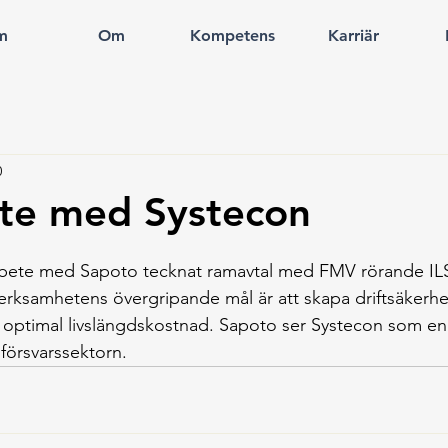
m
Om
Kompetens
Karriär
0
te med Systecon
rbete med Sapoto tecknat ramavtal med FMV rörande IL
verksamhetens övergripande mål är att skapa driftsäkerhe
ll optimal livslängdskostnad. Sapoto ser Systecon som en 
 försvarssektorn.