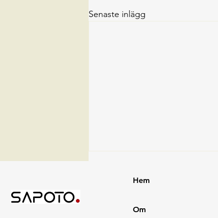
Senaste inlägg
Vi välkomnar Lotta
Hem
Lotta Spangenberg förstärker
Sapoto! Hon har lång erfarenhet
Om
inom konsultbranschen med